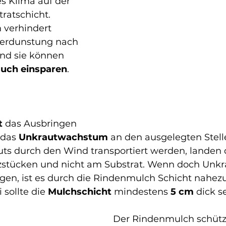
s Klima auf der 
ratschicht.
verhindert 
erdunstung nach 
nd sie können 
uch einsparen
.
t
 das Ausbringen 
das 
Unkrautwachstum
 an den ausgelegten Stell
s durch den Wind transportiert werden, landen 
zstücken und nicht am Substrat. Wenn doch Unk
ngen, ist es durch die Rindenmulch Schicht nahez
sollte die 
Mulchschicht
 mindestens 
5 cm
 dick s
Der Rindenmulch schützt