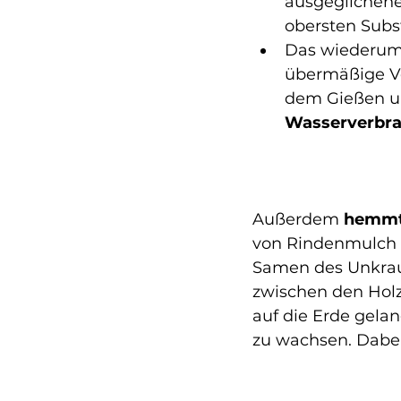
ausgeglichene
obersten Subst
Das wiederum 
übermäßige V
dem Gießen u
Wasserverbra
Außerdem 
hemm
von Rindenmulch 
Samen des Unkraut
zwischen den Hol
auf die Erde gela
zu wachsen. Dabei 