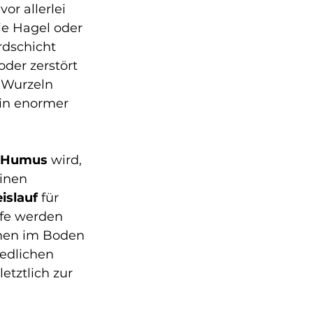
r allerlei 
ie Hagel oder 
rdschicht 
er zerstört 
 Wurzeln 
ein enormer 
Humus
 wird, 
inen 
islauf
 für 
ffe werden 
men im Boden 
iedlichen 
etztlich zur 