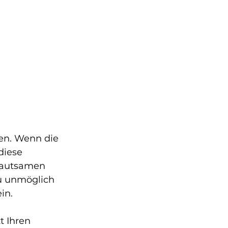
en. Wenn die 
diese 
rautsamen 
u unmöglich 
ein.
 Ihren 