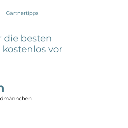
Gärtnertipps
 die besten
 kostenlos vor
h
 erdmännchen 