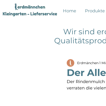
Home
Produkte
Wir sind e
Qualitätsprod
Erdmänchen
1 Mi
Der All
Der Rindenmulch i
verraten die vielen