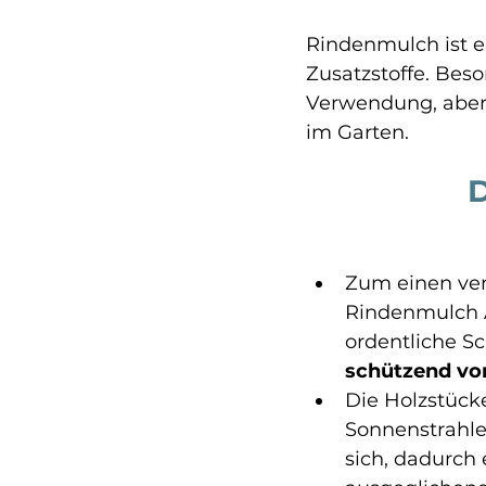
Rindenmulch ist e
Zusatzstoffe. Beso
Verwendung, aber
im Garten. 
D
Zum einen ver
Rindenmulch A
ordentliche Sc
schützend vo
Die Holzstücke
Sonnenstrahl
sich, dadurch 