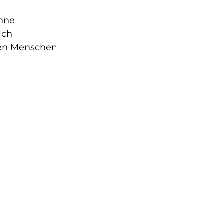
hne 
lch 
elen Menschen 