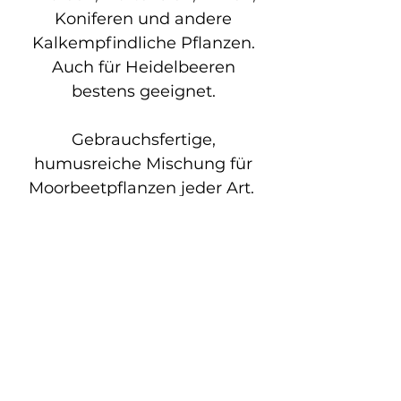
Koniferen und andere
Kalkempfindliche Pflanzen.
Auch für Heidelbeeren
bestens geeignet.
Gebrauchsfertige,
humusreiche Mischung für
Moorbeetpflanzen jeder Art.
Lockert schwere Böden auf ,
speichert Feuchtigkeit und
verhindert ein schnelles
Austrocknen des
Wurzelballens.