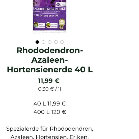
Rhododendron-
Azaleen-
Hortensienerde 40 L
Preis
11,99 €
0,30 €
/
1l
0,30 €
pro
40 L 11,99 €
1
400 L 120 €
Liter
Spezialerde für Rhododendren,
Azaleen, Hortensien, Eriken,