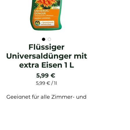
Flüssiger
Universaldünger mit
extra Eisen 1 L
Preis
5,99 €
5,99 €
/
1l
5,99 €
pro
Geeignet für alle Zimmer- und
1
Balkonpflanzen und
Liter
Gartenpflanzen