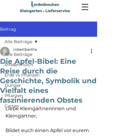
Beitrag
Alle Beiträge
robertbartha
Alle Beiträge
Die Apfel-Bibel: Eine
Rindenmulch
Reise durch die
Erde vs Pflanzen
Geschichte, Symbolik und
Dünger
Vielfalt eines
Pflanzen
faszinierenden Obstes
Garten
Liebe Kleingärtnerinnen und 
Kleingärtner,
Bildet euch einen Apfel vor eurem 